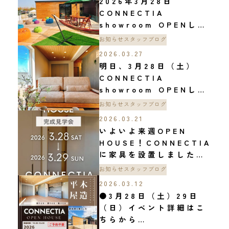
2026年3月28日
CONNECTIA
showroom OPENしま
した！
お知らせ
スタッフブログ
2026.03.27
明日、3月28日（土）
CONNECTIA
showroom OPENしま
す！
お知らせ
スタッフブログ
2026.03.21
いよいよ来週OPEN
HOUSE！CONNECTIA
に家具を設置しました！
動画をご覧ください！
お知らせ
スタッフブログ
2026.03.12
●3月28日（土）29日
（日）イベント詳細はこ
ちらから