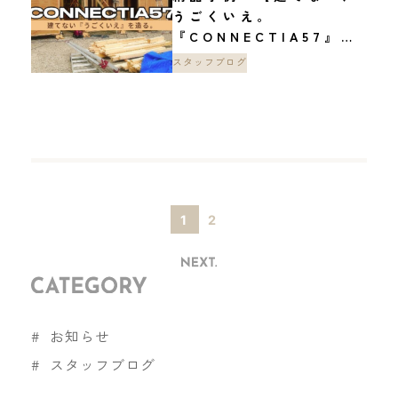
うごくいえ。
『CONNECTIA57』】
vol.1,2
スタッフブログ
1
2
お知らせ
スタッフブログ