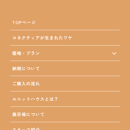
TOPページ
コネクティアが生まれたワケ
価格・プラン
CONNECTIA28（2ユニット）
CONNECTIA42（3ユニット）
納期について
CONNECTIA57（4ユニット）
CONNECTIA71（5ユニット）
ご購入の流れ
ユニットハウスとは？
展示場について
スタッフ紹介